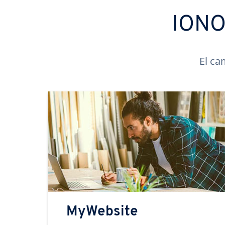
IONOS
El ca
MyWebsite