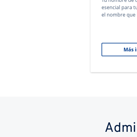
Tu nombre de d
esencial para 
el nombre que 
Más 
Admi